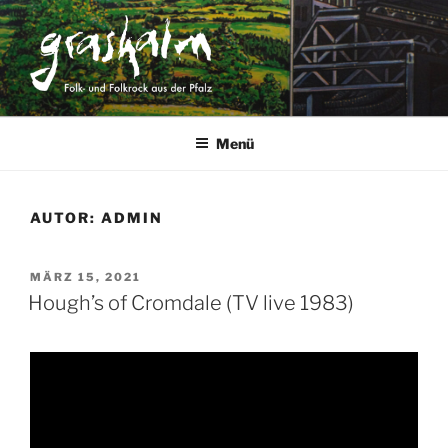
Zum
Inhalt
springen
GRASHALM
Folk und Folkrock aus der Pfalz
Menü
AUTOR:
ADMIN
VERÖFFENTLICHT
MÄRZ 15, 2021
AM
Hough’s of Cromdale (TV live 1983)